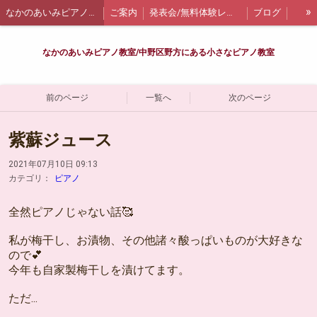
»
なかのあいみピアノ教室
ご案内
発表会/無料体験レッスン
ブログ
なかのあいみ
なかのあいみピアノ教室/中野区野方にある小さなピアノ教室
前のページ
一覧へ
次のページ
紫蘇ジュース
2021年07月10日 09:13
カテゴリ：
ピアノ
全然ピアノじゃない話🥰
私が梅干し、お漬物、その他諸々酸っぱいものが大好きな
ので💕
今年も自家製梅干しを漬けてます。
ただ...